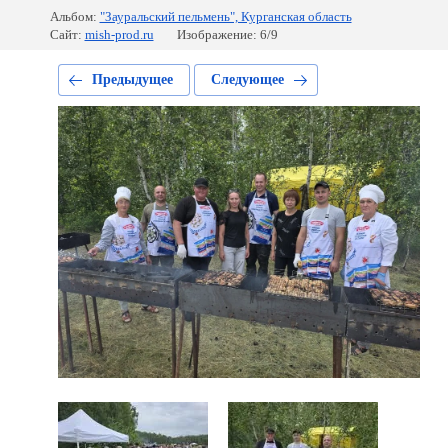
Альбом:
"Зауральский пельмень", Курганская область
Сайт:
mish-prod.ru
Изображение: 6/9
Предыдущее
Следующее